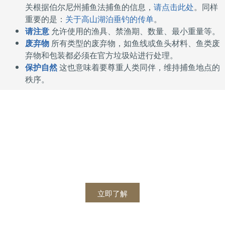
关根据伯尔尼州捕鱼法捕鱼的信息，
请点击此处
。同样
可持续捕鱼
重要的是：
关于高山湖泊垂钓的传单
。
请注意
允许使用的渔具、禁渔期、数量、最小重量等。
废弃物
所有类型的废弃物，如鱼线或鱼头材料、鱼类废
弃物和包装都必须在官方垃圾站进行处理。
保护自然
这也意味着要尊重人类同伴，维持捕鱼地点的
秩序。
冰钓
立即了解