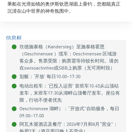
乘船在光滑如镜的奥伊斯钦恩湖面上垂钓，您都能真正
沉浸在山中世界的神奇氛围中。
信息框
坎德施泰格（Kandersteg）至施泰格霍恩
（Oeschinensee ）缆车：Oeschinensee 区域游
客众多。售票受限：购票需等待较长时间。请勿
在swissactivities或SBB上购票（无可用时段）
划艇：‘开放’ 每日10:00–17:30
电动出租车：‘已投入运营’ 首班车10:45从山顶站
发车，末班车17:30从湖畔山顶餐厅发车。座位有
限，行动不便者优先
Oeschinensee 湖畔）：“开放式”自助服务，每日
09:00–17:00
阿瓦木屋酒店及餐厅：2026年7月和8月“营业”：
每周7天（酒店周日晚上不营业）