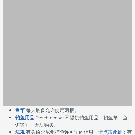
鱼竿
每人最多允许使用两根。
钓鱼用品
Oeschinensee不提供钓鱼用品（如鱼竿、鱼
户外指
饵等）。无法购买。
引
法规
有关伯尔尼州捕鱼许可证的信息，请
点击此处
；有