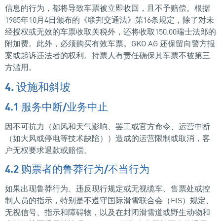
信息的行为，都将导致车票被立即收回，且不予赔偿。根据
1985年10月4日颁布的《联邦交通法》第16条规定，除了对未
经授权或无效的车票收取关税外，还将收取150.00瑞士法郎的
附加费。此外，必须购买有效车票。GKO AG 还保留向警方报
案或起诉违法者的权利。持票人有责任确保其车票不被第三
方滥用。
4. 设施和斜坡
4.1 服务中断/业务中止
因不可抗力（如风和天气影响、罢工或官方命令、运营中断
（如大风或停电等技术缺陷））造成的运营限制或取消，客
户无权要求退款或赔偿。
4.2 购票者的鲁莽行为/不当行为
如果出现鲁莽行为、违反现行规定或无视缆车、售票处或控
制人员的指示，特别是不遵守国际滑雪联合会（FIS）规定、
无视信号、指示和障碍物，以及在封闭滑雪道或野生动物和