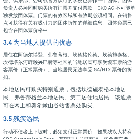
会、俱乐部、公司或官方认可的学校也算作一个团体。团体
负责人必须同时购买所有门票并支付票款。GKO AG 不可能单
独发放团体票。门票的有效区域和有效期必须相同。在销售
点可获得有关有吸引力的团体折扣的详细信息。团体免票已
包含在团体票价格中
3.4 为当地人提供的优惠
居住在阿德尔博登、弗鲁蒂根、坎德格伦德、坎德施泰格、
坎德塔尔河畔赖兴巴赫等社区的当地居民可享受缆车票的游
客票价（正常票价）。当地居民无法享受 GA/HTX 票价的折
扣。
本地居民可购买特别通票，包括坎德施泰格本地居
民、弗鲁蒂格兰本地居民、第二居住地居民，该通票
可在网上和奥希嫩山谷站售票处购买。
3.5 残疾游民
行动不便者上下坡时，必须支付正常票价。如果残疾人持有
SBB Companion's Pass，其陪同人员可获得一张免费车票。