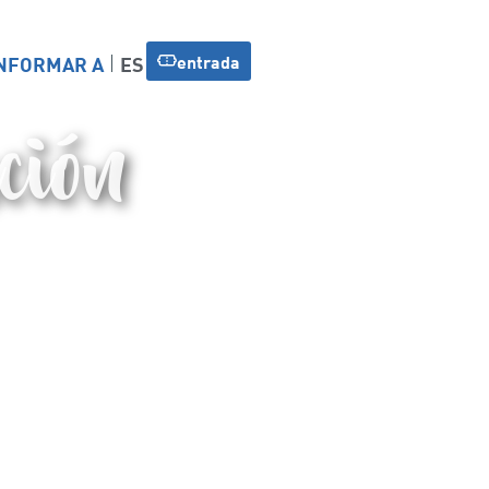
entrada
NFORMAR A
ES
ción