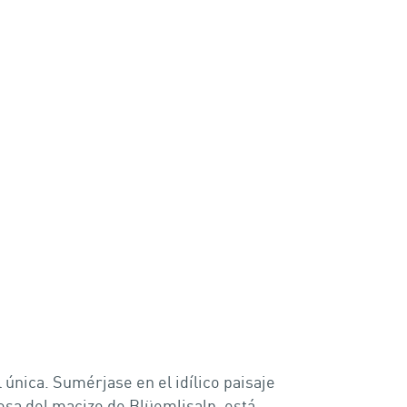
única. Sumérjase en el idílico paisaje
sa del macizo de Blüemlisalp, está