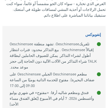
العرض الذي تختاره - سواء كان الجو مشمساً أو غائماً، سواء كنت
تحمل الزلاجات أو أحذية المشي لمسافات طويلة في أمتعتك:
ستبقيك بياناتنا المباشرة على اطلاع دائم.
إنفوبوكس
تلفريكOeschinensee: تشهد منطقة Oeschinensee
إقبالاً Oeschinensee . بيع التذاكر محدود: فترات انتظار
أطول لشراء التذاكر. يمكن للضيوف الحاملين لبطاقة
TALK شراء التذاكر من الآلات الآلية دون الحاجة إلى حجز
موعد محدد.
مطعم Oeschinensee الجبلي Oeschinensee على
ضفاف البحيرة): مفتوح للخدمة الذاتية يوميًا من الساعة
09:00 إلى 17:00
فندق ومطعم شاليه أرفا: «مفتوح» في شهري يوليو
وأغسطس 2026: 7 أيام في الأسبوع (يُغلق الفندق مساء
الأحد)