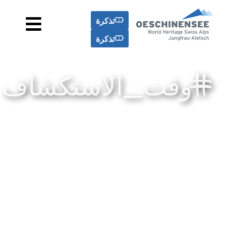
تذكرة
تذكرة
#وقت_الاستكشاف