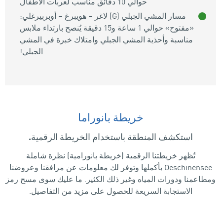
حوالي 10 دقائق مناسب لعربات الأطفال
مسار المشي الجبلي (G) لاغر – هويبرغ – أوبربيرغلي:
«مفتوح» حوالي 1 ساعة و15 دقيقة يُنصح بارتداء ملابس
مناسبة وأحذية المشي الجبلي وامتلاك خبرة في المشي
الجبلي!
خريطة بانوراما
استكشف المنطقة باستخدام الخريطة الرقمية.
تُظهر خريطتنا الرقمية (خريطة بانورامية) نظرة شاملة
Oeschinensee بأكملها وتوفر لك معلومات عن مرافقنا وعروضنا
ومطاعمنا ودورات المياه وغير ذلك الكثير. ما عليك سوى مسح رمز
الاستجابة السريعة للحصول على مزيد من التفاصيل.