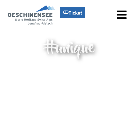
Ticket
#unique