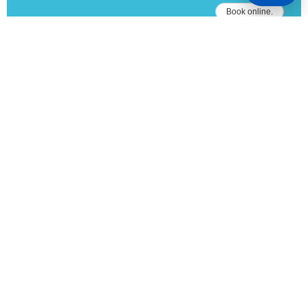
Book online.
TICKET-SHOP
Sichern Sie sich Ihr Ticket ganz bequem
im Voraus in unserem Ticket-Shop! Mit
dem Boarding Pass erhalten Sie zudem
ein festes Zeitfenster für die Bergfahrt.
JETZT KAUFEN
Kraft tanken, die