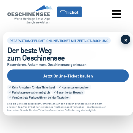
Ticket
×
#FeeltheLove
RESERVATIONSPFLICHT: ONLINE-TICKET MIT ZEITSLOT-BUCHUNG
Der beste Weg
zum Oeschinensee
Reservieren. Ankommen. Oeschinensee geniessen.
Jetzt Online-Ticket kaufen
✓ Kein Anstehen für den Ticketkauf
✓ Kostenlos umbuchen
✓ Parkplatzreservation möglich
✓ Garantierter Besuch
✓ Vergünstigte Parkgebühren bei der Talstation
Sind die Zeitslots ausgebucht, empfehlen wir den Besuch grundsätzlich an einem
anderen Tag. Vor Ort ist nur ein kleines Restkontingent verfügbar – Wartezeiten von
über einer Stunde für den Ticketkauf oder keine Beförderung sind möglich.